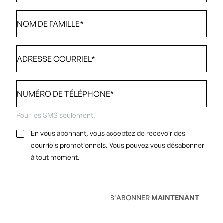
Nom
de
famille
*
Adresse
courriel
*
Numéro
de
téléphone
*
Pour les SMS seulement.
Consentement
En vous abonnant, vous acceptez de recevoir des
par
courriels promotionnels. Vous pouvez vous désabonner
e-
à tout moment.
mail
*
S'ABONNER
MAINTENANT