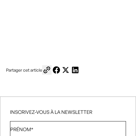
Copier le lien pour le partager
Partager sur Facebook
Partager sur X
Partager sur LinkedIn
Partager cet article
INSCRIVEZ-VOUS À LA NEWSLETTER
Prénom
*