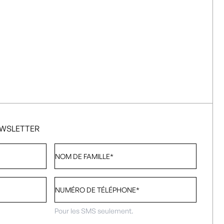
EWSLETTER
Nom
de
famille
*
Numéro
de
téléphone
*
Pour les SMS seulement.