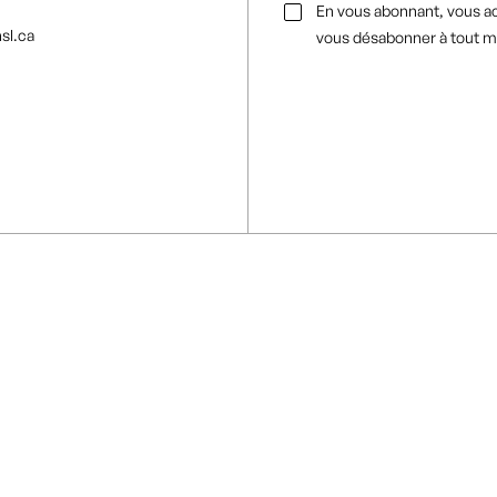
Consentement
En vous abonnant, vous a
par
sl.ca
vous désabonner à tout 
e-
mail
*