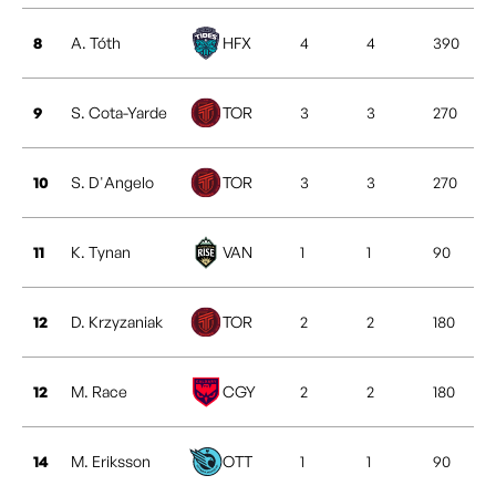
8
A. Tóth
HFX
4
4
390
9
S. Cota-Yarde
TOR
3
3
270
10
S. D'Angelo
TOR
3
3
270
11
K. Tynan
VAN
1
1
90
12
D. Krzyzaniak
TOR
2
2
180
12
M. Race
CGY
2
2
180
14
M. Eriksson
OTT
1
1
90