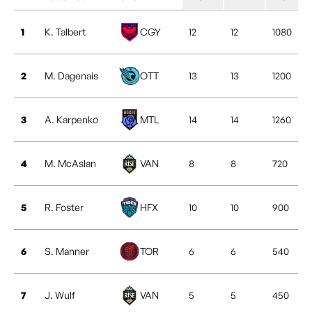
1
K. Talbert
CGY
12
12
1080
2
M. Dagenais
OTT
13
13
1200
3
A. Karpenko
MTL
14
14
1260
4
M. McAslan
VAN
8
8
720
5
R. Foster
HFX
10
10
900
6
S. Manner
TOR
6
6
540
7
J. Wulf
VAN
5
5
450