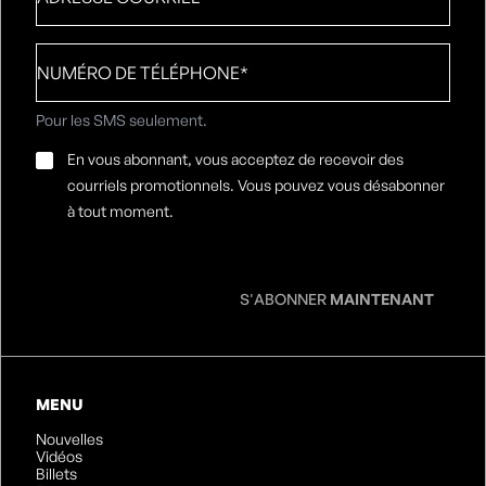
Numéro
de
téléphone
*
Pour les SMS seulement.
Consentement
En vous abonnant, vous acceptez de recevoir des
par
courriels promotionnels. Vous pouvez vous désabonner
e-
à tout moment.
mail
*
S'ABONNER
MAINTENANT
MENU
Nouvelles
Vidéos
Billets