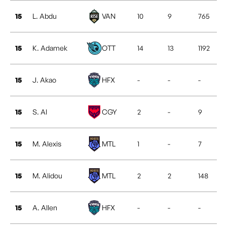
15
L. Abdu
VAN
10
9
765
15
K. Adamek
OTT
14
13
1192
15
J. Akao
HFX
-
-
-
15
S. Al
CGY
2
-
9
15
M. Alexis
MTL
1
-
7
15
M. Alidou
MTL
2
2
148
15
A. Allen
HFX
-
-
-