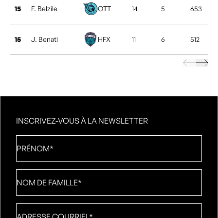
15
F. Belzile
OTT
14
5
653
15
J. Benati
HFX
11
6
512
INSCRIVEZ-VOUS À LA NEWSLETTER
Prénom
*
Nom
de
famille
*
Adresse
courriel
*