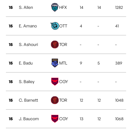
15
S. Allen
HFX
14
14
1282
15
E. Amano
OTT
4
-
41
15
S. Ashouri
TOR
-
-
-
15
E. Badu
MTL
9
5
389
15
S. Bailey
CGY
-
-
-
15
C. Barnett
TOR
12
12
1048
15
J. Baucom
CGY
13
12
1068