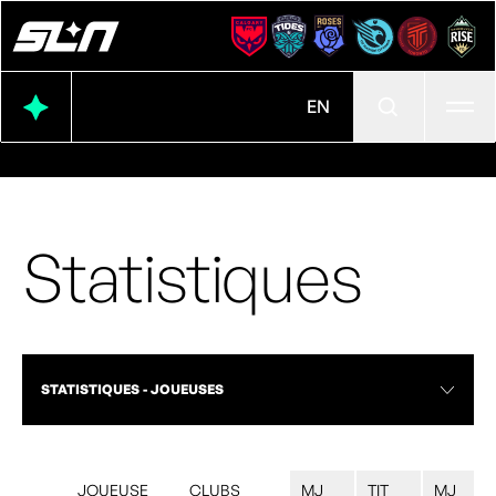
Ouvr
EN
Statistiques
STATISTIQUES - JOUEUSES
JOUEUSE
CLUBS
MJ
TIT
MJ