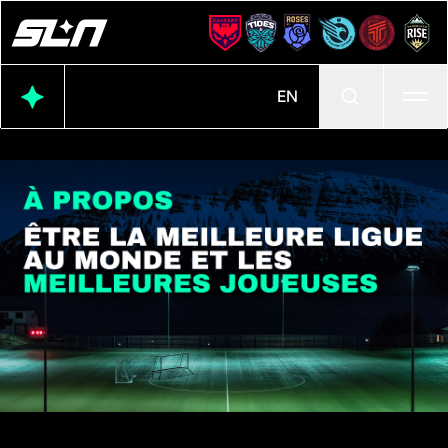
Ouvr
EN