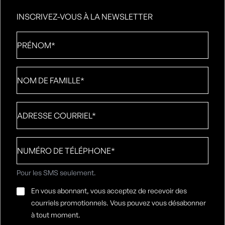
INSCRIVEZ-VOUS À LA NEWSLETTER
Prénom
*
Nom
de
famille
*
Adresse
courriel
*
Numéro
de
téléphone
*
Pour les SMS seulement.
Consentement
En vous abonnant, vous acceptez de recevoir des
par
courriels promotionnels. Vous pouvez vous désabonner
e-
à tout moment.
mail
*