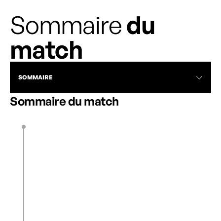
Sommaire
du
match
SOMMAIRE
Sommaire du match
J. Benati
29’
1
0