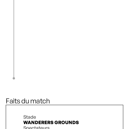
J. Robertson
61’
S. Thurton
63’
M. Jones
A. Williams
63’
M. Moore
M. Dougherty Howard
72’
T. Stewart
M. Romero
76’
T. James
T. Cameron
83’
S. Miller
G. Stordy
90’ + 1’
Faits du match
Stade
WANDERERS GROUNDS
Spectateurs