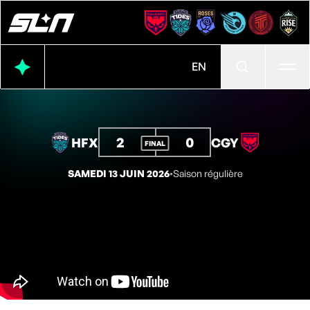
Ouvr
EN
2
0
HFX
CGY
FINAL
SAMEDI 13 JUIN 2026
◦
Saison régulière