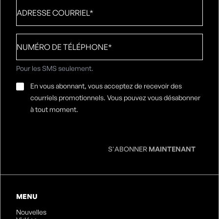
Adresse
courriel
*
Numéro
de
téléphone
*
Pour les SMS seulement.
Consentement
En vous abonnant, vous acceptez de recevoir des
par
courriels promotionnels. Vous pouvez vous désabonner
e-
à tout moment.
mail
*
S'ABONNER
MAINTENANT
MENU
Nouvelles