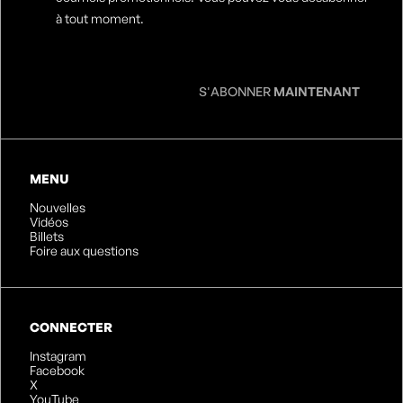
e-
à tout moment.
mail
*
S'ABONNER
MAINTENANT
MENU
Nouvelles
Vidéos
Billets
Foire aux questions
CONNECTER
Instagram
Facebook
X
YouTube