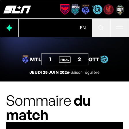
Ouvr
EN
1
2
MTL
OTT
FINAL
JEUDI 25 JUIN 2026
◦
Saison régulière
Sommaire
du
match