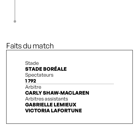
C. Crichton
79’
Choo Hyo-Joo
J. Wilkinson
79’
D. Pridham
E. Bennett
89’
1
2
Faits du match
Stade
STADE BORÉALE
Spectateurs
1 792
Arbitre
CARLY SHAW-MACLAREN
Arbitres assistants
GABRIELLE LEMIEUX
VICTORIA LAFORTUNE