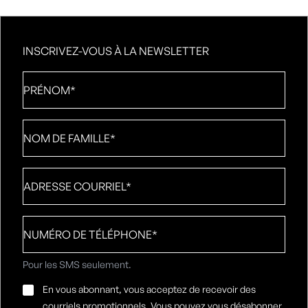
INSCRIVEZ-VOUS À LA NEWSLETTER
Prénom
*
Nom
de
famille
*
Adresse
courriel
*
Numéro
de
téléphone
*
Pour les SMS seulement.
Consentement
En vous abonnant, vous acceptez de recevoir des
par
courriels promotionnels. Vous pouvez vous désabonner