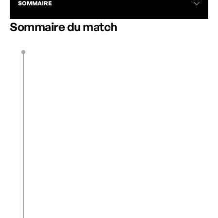
SOMMAIRE
Sommaire du match
S. Waite
10’
Jung Min-Young
K. Melenhorst
12’
0
1
C. Minas
28’
E. Badu
39’