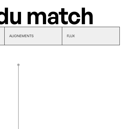
du match
ALIGNEMENTS
FLUX
D. Blouin
37’