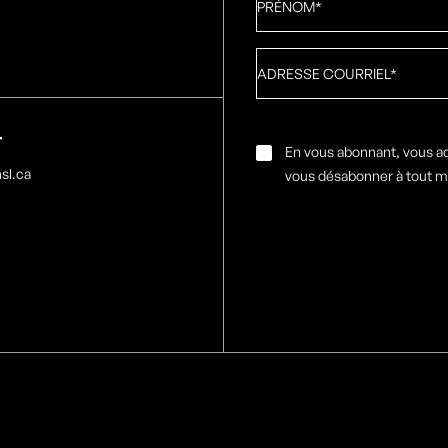
Adresse
courriel
*
T
Consentement
En vous abonnant, vous a
par
sl.ca
vous désabonner à tout 
e-
mail
*