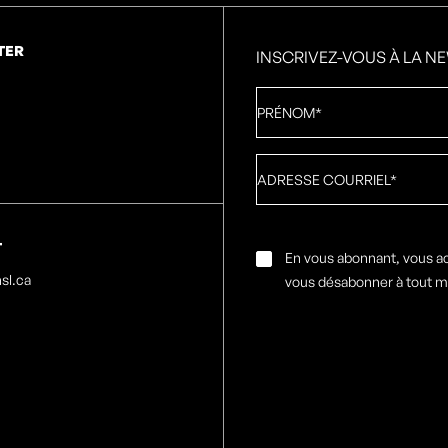
TER
INSCRIVEZ-VOUS À LA N
Prénom
*
Adresse
courriel
*
T
Consentement
En vous abonnant, vous a
par
sl.ca
vous désabonner à tout 
e-
mail
*