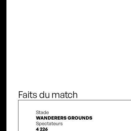
M. Harnish
S. Kennedy
M. Nakamura
S. Cedeño
M. Nakamura
Faits du match
Stade
WANDERERS GROUNDS
Spectateurs
4 226