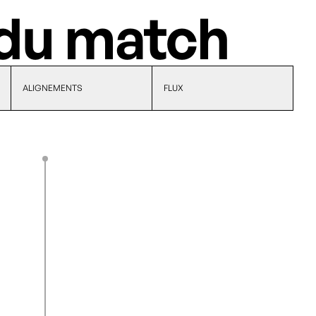
du match
ALIGNEMENTS
FLUX
J. Fridlund
0
1
31’
K. Adamek
43’