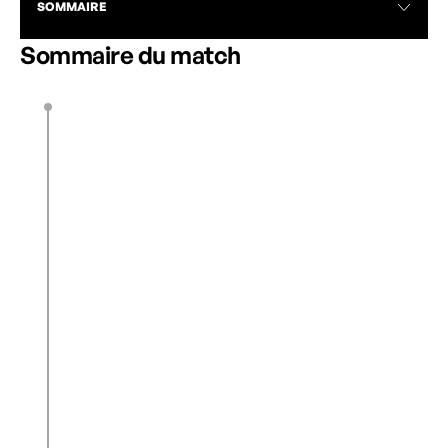
SOMMAIRE
Sommaire du match
L. Abdu
24’
0
1
O. Scott
27’
S. Haaland
31’
Lee Min-A
E. Gibson
46’