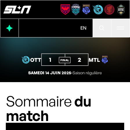
Ouvr
EN
1
2
OTT
MTL
FINAL
SAMEDI 14 JUIN 2025
◦
Saison régulière
Sommaire
du
match