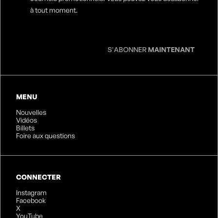
e-
à tout moment.
mail
*
S'ABONNER
MAINTENANT
MENU
Nouvelles
Vidéos
Billets
Foire aux questions
CONNECTER
Instagram
Facebook
X
YouTube