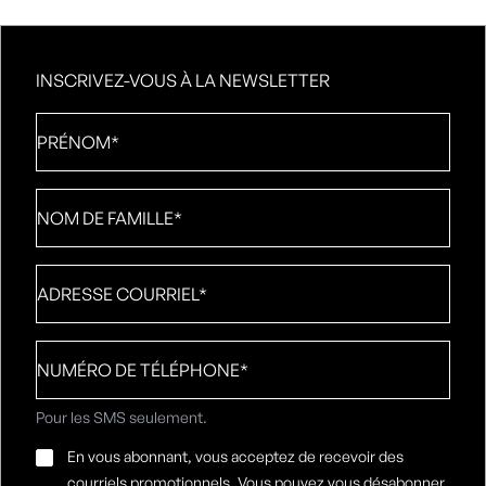
INSCRIVEZ-VOUS À LA NEWSLETTER
Prénom
*
Nom
de
famille
*
Adresse
courriel
*
Numéro
de
téléphone
*
Pour les SMS seulement.
Consentement
En vous abonnant, vous acceptez de recevoir des
par
courriels promotionnels. Vous pouvez vous désabonner