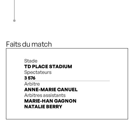
C. Monyard
84’
J. Fridlund
87’
N. Golen
J. Benati
87’
Choo Hyo-Joo
Faits du match
Stade
TD PLACE STADIUM
Spectateurs
3 576
Arbitre
ANNE-MARIE CANUEL
Arbitres assistants
MARIE-HAN GAGNON
NATALIE BERRY