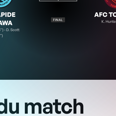
2
1
OTT
TOR
FINAL
APIDE
AFC T
FINAL
AWA
K. Hunter
’) - D. Scott
’’)
du match