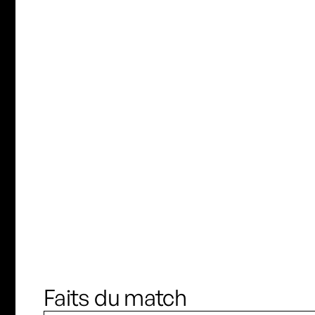
S. Haaland
J. Fridlund
S. Downing
M. Forbes
J. Benati
Lee Min-A
D. Scott
Entraineur
N. Lofthouse
D. Scott
Faits du match