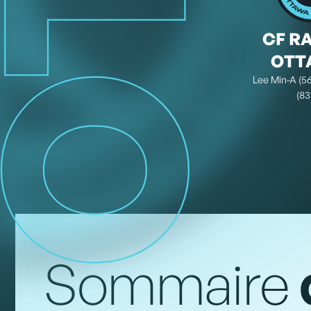
OTT
27 AVR. 2025
◦
Saison régulière
CF R
OTT
Lee Min-A (56’
(83
Sommaire