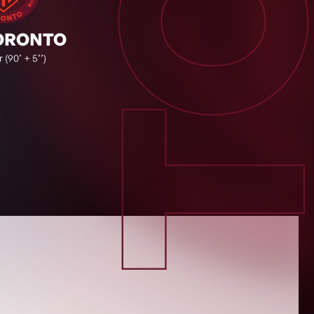
TO
ORONTO
 (90’ + 5’’)