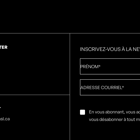
TER
INSCRIVEZ-VOUS À LA N
Prénom
*
Adresse
courriel
*
T
Consentement
En vous abonnant, vous a
par
sl.ca
vous désabonner à tout 
e-
mail
*