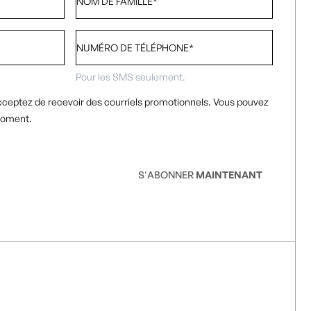
de
famille
*
Numéro
de
téléphone
*
Pour les SMS seulement.
cceptez de recevoir des courriels promotionnels. Vous pouvez
moment.
S'ABONNER
MAINTENANT