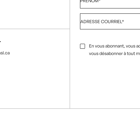
Adresse
courriel
*
T
Consentement
En vous abonnant, vous a
par
sl.ca
vous désabonner à tout 
e-
mail
*