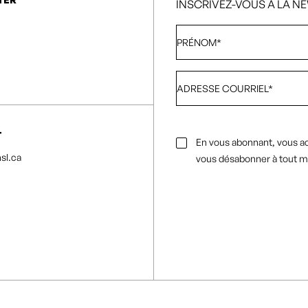
INSCRIVEZ-VOUS À LA N
Prénom
*
Adresse
courriel
*
T
Consentement
En vous abonnant, vous a
par
sl.ca
vous désabonner à tout 
e-
mail
*