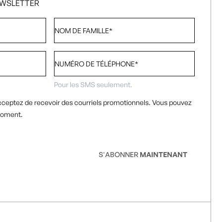
EWSLETTER
Nom
de
famille
*
Numéro
de
téléphone
*
Pour les SMS seulement.
cceptez de recevoir des courriels promotionnels. Vous pouvez
moment.
S'ABONNER
MAINTENANT